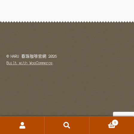
古坑藝伎
HARU 台灣茶飲
仙草茶
HARU 阿里山高山茶
HARU 玄米茶
© HARU 春珠咖啡官網 2026
Built with WooCommerce
.
HARU 鐵觀音茶
Haru 可可飲
HARU 自家焙煎
烘豆展示
0
咖啡豆代烘
搜
搜
尋
尋