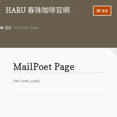
HARU 春珠咖啡官網
跳
跳
選單
至
至
導
主
首頁
覽
要
首頁
MailPoet Page
列
內
產品
容
HARU 台灣咖啡
咖啡豆
MailPoet Page
阿里山藝伎
阿里山紫葉
[mailpoet_page]
阿里山 SL34
阿里山鐵比卡