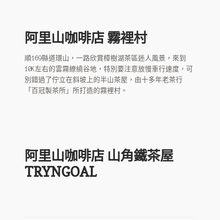
阿里山咖啡店 霧裡村
順169縣道環山，一路欣賞樟樹湖茶區迷人風景，來到
10K左右的雲霧繚繞谷地，特別要注意放慢車行速度，可
別錯過了佇立在斜坡上的半山茶屋，由十多年老茶行
「百冠製茶所」所打造的霧裡村。
阿里山咖啡店 山角鐵茶屋
TRYNGOAL