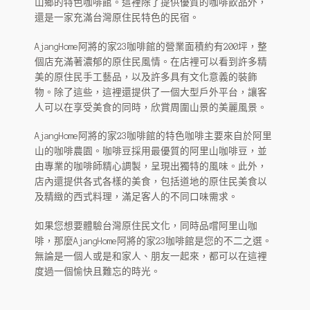
山鄉的特色咖啡館。這裡除了提供優質的咖啡飲品外，
OEM
還是一家充滿台灣原住民特色的民宿。
ODM
AjangHome阿將的家23咖啡館的營業面積約有200坪，整
個店充滿著濃郁的原住民風情。在店裡可以看到許多精
IDM 虛擬烘豆廠
美的原住民手工藝品，以及許多具有文化意義的裝飾
物。除了這些，這裡還提供了一個大型戶外平台，讓客
虛擬烘焙工坊
人可以在享受美食的同時，欣賞周圍山景的美麗風景。
HARU 咖啡杯
AjangHome阿將的家23咖啡館的特色咖啡主要來自於阿里
山的咖啡農園。咖啡豆採用最優質的阿里山咖啡豆，並
由專業的咖啡師精心調製，呈現出獨特的風味。此外，
分店
店內還提供各式各樣的美食，包括道地的原住民美食以
及精緻的西式料理，滿足客人的不同口味需求。
代幣
如果您想要體驗台灣原住民文化，同時品嚐阿里山咖
客服
啡，那麼AjangHome阿將的家23咖啡館是您的不二之選。
無論是一個人或是和家人、朋友一起來，都可以在這裡
聯絡春珠咖啡表單
度過一個愉快且難忘的時光。