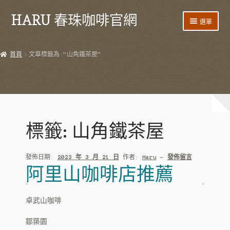
HARU 春珠咖啡官網
跳
跳
選單
至
至
導
主
首頁
覽
要
首頁
文章標籤為 “山角鐵茶屋”
列
內
產品
容
HARU 台灣咖啡
咖啡豆
標籤:
山角鐵茶屋
阿里山藝伎
發佈日期:
2023 年 3 月 21 日
作者:
Haru
—
發佈留言
阿里山紫葉
阿里山咖啡店推薦
阿里山 SL34
卓武山咖啡
阿里山鐵比卡
鄒築園