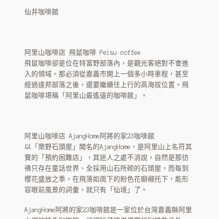
古坑藝伎
仙井咖啡館
HARU 台灣茶飲
仙草茶
阿里山咖啡店 飛鼠咖啡 Peisu coffee
飛鼠咖啡卻是位在特富野部落內，是觀光客絕對不會進
HARU 阿里山高山茶
入的領域。那必須從嘉義市開上一個多小時車程，甚至
經過達邦部落之後，還要繼續往上行的高海拔位置。飛
HARU 玄米茶
鼠咖啡堪稱「阿里山最遙遠的咖啡館」。
HARU 鐵觀音茶
Haru 可可飲
阿里山咖啡店 AjangHome阿將的家23咖啡館
以「樂野石頭屋」聞名的AjangHome，是阿里山上名符其
HARU 自家焙煎
實的「預約困難店」，其迷人之處不消說，自然是那彷
彿只存在童話世界、全採用山石所砌的石頭屋，而每到
櫻花盛放之季，在飛落如雨下的粉色花瓣襯托下，能形
烘豆展示
容眼前風景的詞彙，就只有「仙境」了。
咖啡豆代烘
AjangHome阿將的家23咖啡館是一家位於台灣嘉義縣阿里