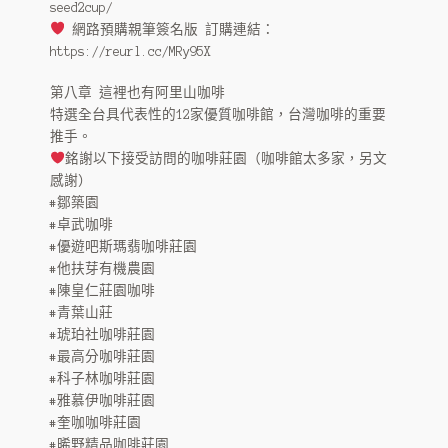
古坑藝伎
seed2cup/
網路預購親筆簽名版 訂購連結：
HARU 台灣茶飲
https://reurl.cc/MRy95X
仙草茶
第八章 這裡也有阿里山咖啡
特選全台具代表性的12家優質咖啡館，台灣咖啡的重要
推手。
HARU 阿里山高山茶
銘謝以下接受訪問的咖啡莊園（咖啡館太多家，另文
感謝）
HARU 玄米茶
#鄒築園
#卓武咖啡
HARU 鐵觀音茶
#優遊吧斯瑪翡咖啡莊園
#他扶芽有機農園
Haru 可可飲
#陳皇仁莊園咖啡
#青葉山莊
HARU 自家焙煎
#琥珀社咖啡莊園
#最高分咖啡莊園
烘豆展示
#科子林咖啡莊園
#雅慕伊咖啡莊園
咖啡豆代烘
#奎咖咖啡莊園
#晞野精品咖啡莊園