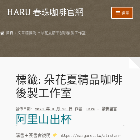
HARU 春珠咖啡官網
跳
跳
選單
至
至
導
主
首頁
覽
要
首頁
文章標籤為 “朵花夏精品咖啡後製工作室”
列
內
產品
容
HARU 台灣咖啡
咖啡豆
標籤:
朵花夏精品咖啡
阿里山藝伎
後製工作室
阿里山紫葉
發佈日期:
2023 年 3 月 23 日
作者:
Haru
—
發佈留言
阿里山 SL34
阿里山出杯
阿里山鐵比卡
購書＋簽書會說明
https://margaret.tw/alishan-