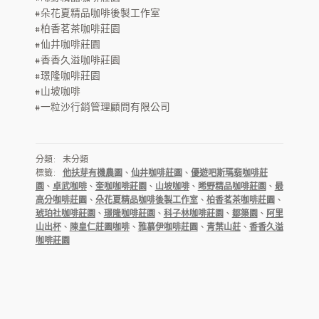
OEM
#朵花夏精品咖啡後製工作室
#柏香茗茶咖啡莊園
ODM
#仙井咖啡莊園
#香香久溢咖啡莊園
IDM 虛擬烘豆廠
#璟隆咖啡莊園
#山坡咖啡
虛擬烘焙工坊
#一粒沙行銷管理顧問有限公司
HARU 咖啡杯
分類: 未分類
分店
標籤:
他扶芽有機農園
、
仙井咖啡莊園
、
優遊吧斯瑪翡咖啡莊
園
、
卓武咖啡
、
奎咖咖啡莊園
、
山坡咖啡
、
晞野精品咖啡莊園
、
最
高分咖啡莊園
、
朵花夏精品咖啡後製工作室
、
柏香茗茶咖啡莊園
、
代幣
琥珀社咖啡莊園
、
璟隆咖啡莊園
、
科子林咖啡莊園
、
鄒築園
、
阿里
山出杯
、
陳皇仁莊園咖啡
、
雅慕伊咖啡莊園
、
青葉山莊
、
香香久溢
客服
咖啡莊園
聯絡春珠咖啡表單