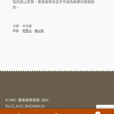
古坑藝伎
區的高山茶葉，春珠咖啡本店手作成為新鮮的瓶裝飲
料。
HARU 台灣茶飲
仙草茶
分類: 未分類
標籤:
阿里山
、
高山茶
HARU 阿里山高山茶
HARU 玄米茶
HARU 鐵觀音茶
Haru 可可飲
HARU 自家焙煎
烘豆展示
© HARU 春珠咖啡官網 2026
咖啡豆代烘
Built with WooCommerce
.
0