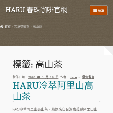
HARU 春珠咖啡官網
跳
跳
選單
至
至
導
主
首頁
覽
要
首頁
文章標籤為 “高山茶”
列
內
產品
容
HARU 台灣咖啡
咖啡豆
標籤:
高山茶
阿里山藝伎
發佈日期:
2020 年 5 月 10 日
作者:
Haru
—
發佈留言
阿里山紫葉
HARU冷萃阿里山高
阿里山 SL34
山茶
阿里山鐵比卡
HARU冷萃阿里山高山茶，精選來自台灣嘉義縣阿里山山