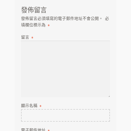
覽
OEM
發佈留言
ODM
發佈留言必須填寫的電子郵件地址不會公開。
必
填欄位標示為
*
IDM 虛擬烘豆廠
留言
*
虛擬烘焙工坊
HARU 咖啡杯
分店
代幣
客服
顯示名稱
*
聯絡春珠咖啡表單
電子郵件地址
*