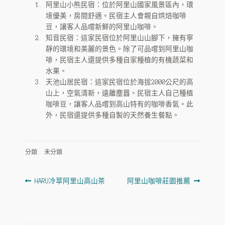
古坑藝伎
阿里山小熊民宿：位於阿里山國家風景區內，環
境優美，房間舒適。民宿主人會親自烘焙咖啡
HARU 台灣茶飲
豆，讓客人品嚐新鮮的阿里山咖啡。
知音民宿：這家民宿位於阿里山山腳下，擁有寧
仙草茶
靜的環境和美麗的景色。除了可品嚐到阿里山咖
啡，民宿主人還提供多種自家種植的有機蔬菜和
HARU 阿里山高山茶
水果。
天池山居民宿：這家民宿位於海拔2000公尺的高
HARU 玄米茶
山上，空氣清新，遠離塵囂。民宿主人自己種植
咖啡豆，讓客人品嚐到高山特有的咖啡香氣。此
HARU 鐵觀音茶
外，民宿還提供多種自製的天然養生餐點。
Haru 可可飲
分類: 未分類
HARU 自家焙煎
文
上
下
HARU冷萃阿里山高山茶
阿里山咖啡莊園推薦
烘豆展示
一
一
章
篇
篇
咖啡豆代烘
導
文
文
章:
章: