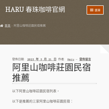
HARU 春珠咖啡官網
跳
跳
選單
至
至
導
主
首頁
覽
要
首頁
阿里山咖啡莊園民宿推薦
列
內
產品
容
HARU 台灣咖啡
咖啡豆
發佈日期:
2023 年 3 月 21 日
作者:
Haru
—
發佈留言
阿里山咖啡莊園民宿
阿里山藝伎
推薦
阿里山紫葉
阿里山 SL34
以下阿里山咖啡莊園民宿列表，
阿里山鐵比卡
以下是推薦的三家阿里山咖啡莊園民宿：