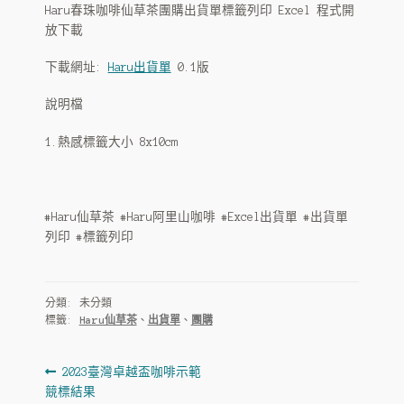
古坑藝伎
Haru春珠咖啡仙草茶團購出貨單標籤列印 Excel 程式開
放下載
HARU 台灣茶飲
下載網址:
Haru出貨單
0.1版
仙草茶
說明檔
HARU 阿里山高山茶
1.熱感標籤大小 8x10cm
HARU 玄米茶
HARU 鐵觀音茶
#Haru仙草茶 #Haru阿里山咖啡 #Excel出貨單 #出貨單
列印 #標籤列印
Haru 可可飲
HARU 自家焙煎
分類: 未分類
標籤:
Haru仙草茶
、
出貨單
、
團購
烘豆展示
文
上
2023臺灣卓越盃咖啡示範
咖啡豆代烘
一
競標結果