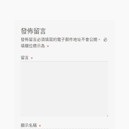
章
篇
OEM
導
文
章:
ODM
覽
IDM 虛擬烘豆廠
發佈留言
發佈留言必須填寫的電子郵件地址不會公開。
必
虛擬烘焙工坊
填欄位標示為
*
HARU 咖啡杯
留言
*
分店
代幣
客服
聯絡春珠咖啡表單
顯示名稱
*