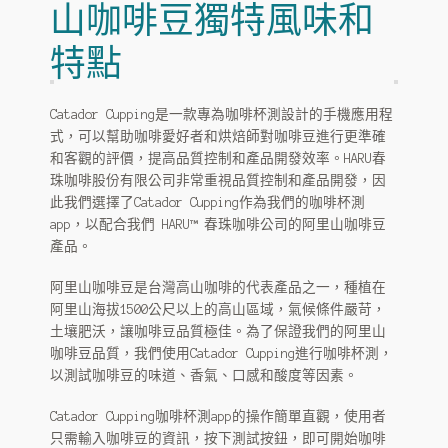
古坑藝伎
山咖啡豆獨特風味和
HARU 台灣茶飲
特點
仙草茶
Catador Cupping是一款專為咖啡杯測設計的手機應用程
式，可以幫助咖啡愛好者和烘焙師對咖啡豆進行更準確
HARU 阿里山高山茶
和客觀的評價，提高品質控制和產品開發效率。HARU春
珠咖啡股份有限公司非常重視品質控制和產品開發，因
HARU 玄米茶
此我們選擇了Catador Cupping作為我們的咖啡杯測
app，以配合我們 HARU™ 春珠咖啡公司的阿里山咖啡豆
HARU 鐵觀音茶
產品。
Haru 可可飲
阿里山咖啡豆是台灣高山咖啡的代表產品之一，種植在
阿里山海拔1500公尺以上的高山區域，氣候條件嚴苛，
HARU 自家焙煎
土壤肥沃，讓咖啡豆品質極佳。為了保證我們的阿里山
咖啡豆品質，我們使用Catador Cupping進行咖啡杯測，
烘豆展示
以測試咖啡豆的味道、香氣、口感和酸度等因素。
咖啡豆代烘
Catador Cupping咖啡杯測app的操作簡單直觀，使用者
只需輸入咖啡豆的資訊，按下測試按鈕，即可開始咖啡