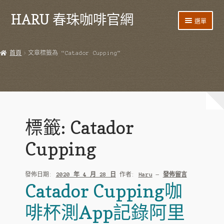
HARU 春珠咖啡官網
跳
跳
選單
至
至
導
主
首頁
覽
要
首頁
文章標籤為 “Catador Cupping”
列
內
產品
容
HARU 台灣咖啡
咖啡豆
標籤:
Catador
阿里山藝伎
Cupping
阿里山紫葉
發佈日期:
2020 年 4 月 28 日
作者:
Haru
—
發佈留言
阿里山 SL34
Catador Cupping咖
阿里山鐵比卡
啡杯測App記錄阿里