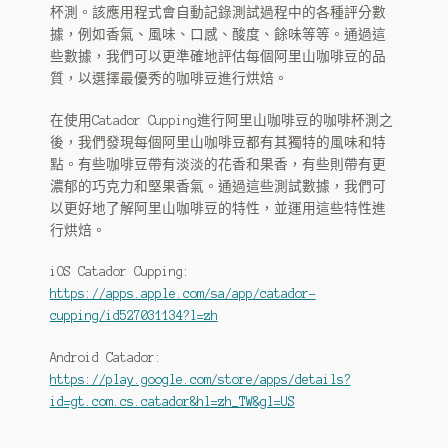
OEM
杯測。該應用程式會自動記錄測試過程中的各種評分數
據，例如香氣、風味、口感、酸度、餘味等等。通過這
些數據，我們可以更準確地評估每個阿里山咖啡豆的品
ODM
質，以選擇最優秀的咖啡豆進行烘焙。
IDM 虛擬烘豆廠
在使用Catador Cupping進行阿里山咖啡豆的咖啡杯測之
後，我們發現每個阿里山咖啡豆都有其獨特的風味和特
虛擬烘焙工坊
點。有些咖啡豆帶有淡淡的花香和果香，有些則帶有更
濃郁的巧克力和堅果香氣。通過這些測試數據，我們可
HARU 咖啡杯
以更好地了解阿里山咖啡豆的特性，並運用這些特性進
行烘焙。
分店
iOS Catador Cupping:
代幣
https://apps.apple.com/sa/app/catador-
cupping/id527031134?l=zh
客服
Android Catador:
聯絡春珠咖啡表單
https://play.google.com/store/apps/details?
id=gt.com.cs.catador&hl=zh_TW&gl=US