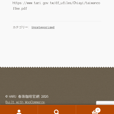
https://www.tari.gov.tw/df_ufiles/Chiayi/taiwanco
ffee.pdf
カテゴリー:
Uncategorized
© HARU 春珠咖啡官網 2026
Built with WooCommerce
.
0