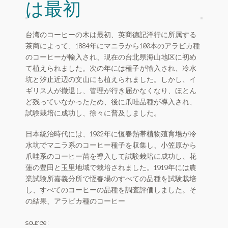
は最初
台湾のコーヒーの木は最初、英商德記洋行に所属する
茶商によって、1884年にマニラから100本のアラビカ種
のコーヒーが輸入され、現在の台北県海山地区に初め
て植えられました。次の年には種子が輸入され、冷水
坑と汐止近辺の文山にも植えられました。しかし、イ
ギリス人が撤退し、管理が行き届かなくなり、ほとん
ど残っていなかったため、後に爪哇品種が導入され、
試験栽培に成功し、徐々に普及しました。
日本統治時代には、1902年に恆春熱帯植物殖育場が冷
水坑でマニラ系のコーヒー種子を収集し、小笠原から
爪哇系のコーヒー苗を導入して試験栽培に成功し、花
蓮の豊田と玉里地域で栽培されました。1919年には農
業試験所嘉義分所で恆春場のすべての品種を試験栽培
し、すべてのコーヒーの品種を調査評価しました。そ
の結果、アラビカ種のコーヒー
source: