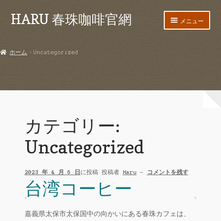
HARU 春珠咖啡官網
ナ
コ
メニュー
ビ
ン
ゲ
テ
ホーム
ー
ン
ホーム
Uncategorized
シ
ツ
会社紹介
ョ
へ
ン
ス
お問い合わせ
へ
キ
ス
ッ
キ
プ
カテゴリー:
ッ
プ
Uncategorized
2023 年 4 月 6 日
に投稿
投稿者
Haru
—
コメントを残す
台湾コーヒー
嘉義県太保市太保国中の向かいにある春珠カフェは、