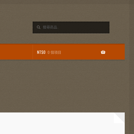
搜
搜
尋
尋
關
鍵
字:
NT$
0
0 個項目