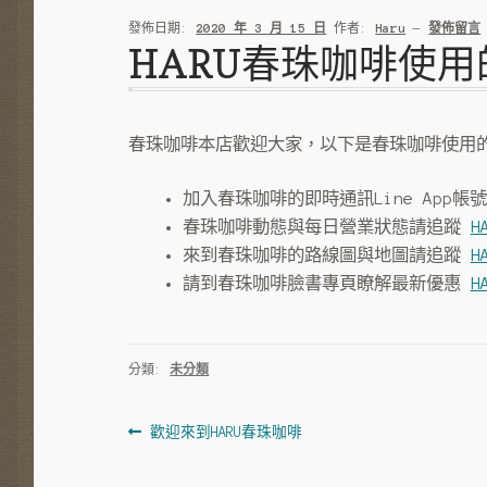
發佈日期:
2020 年 3 月 15 日
作者:
Haru
—
發佈留言
HARU春珠咖啡使
春珠咖啡本店歡迎大家，以下是春珠咖啡使用
加入春珠咖啡的即時通訊Line App帳
春珠咖啡動態與每日營業狀態請追蹤
H
來到春珠咖啡的路線圖與地圖請追蹤
H
請到春珠咖啡臉書專頁瞭解最新優惠
H
分類:
未分類
文
上
歡迎來到HARU春珠咖啡
一
章
篇