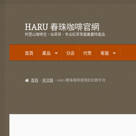
HARU 春珠咖啡官網
跳
跳
至
至
阿里山咖啡豆、仙草茶、冬瓜紅茶等嘉義農特產品
導
主
覽
要
列
內
首頁
產品
分店
代幣
客服
容
首頁
產品
分店
代幣
客服
首頁
未分類
HARU春珠咖啡使用的社群平台