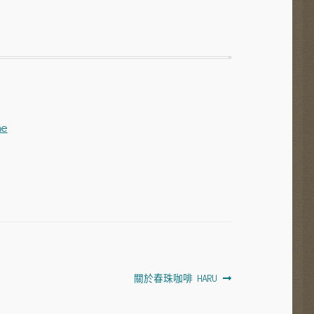
ne
下
關於春珠咖啡 HARU
一
篇